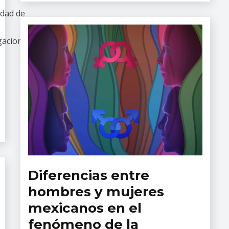
udad de
igaciones Epidemiológicas
Diferencias entre
Revista
Salud
hombres y mujeres
Mental
mexicanos en el
fenómeno de la