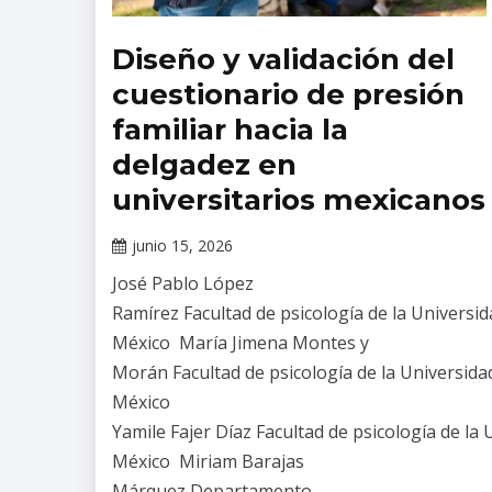
Diseño y validación del
Revista
Salud
cuestionario de presión
Mental
familiar hacia la
delgadez en
universitarios mexicanos
junio 15, 2026
Claudia
José Pablo López
Gallardo
Ramírez Facultad de psicología de la Universi
México María Jimena Montes y
Morán Facultad de psicología de la Universid
México
Yamile Fajer Díaz Facultad de psicología de l
México Miriam Barajas
Márquez Departamento