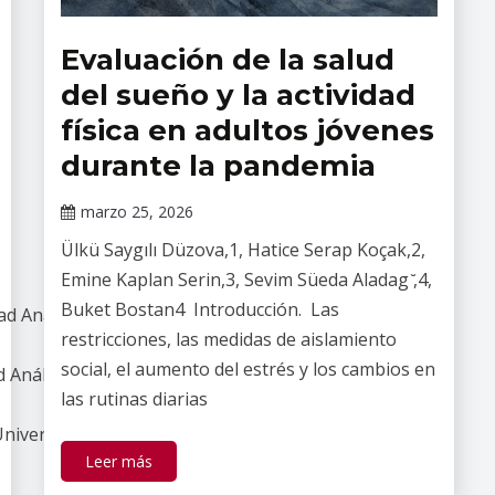
Evaluación de la salud
Revista
Salud
del sueño y la actividad
Mental
física en adultos jóvenes
durante la pandemia
marzo 25, 2026
Claudia
Ülkü Saygılı Düzova,1, Hatice Serap Koçak,2,
Gallardo
Emine Kaplan Serin,3, Sevim Süeda Aladag ̆,4,
Buket Bostan4 Introducción. Las
dad Anáhuac México Sur,
restricciones, las medidas de aislamiento
social, el aumento del estrés y los cambios en
ad Anáhuac México Sur,
las rutinas diarias
a Universidad Anáhuac México Sur,
Leer más