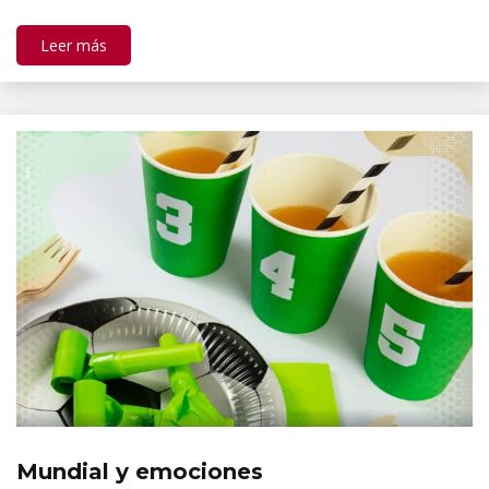
Leer más
Mundial y emociones
Tópicos