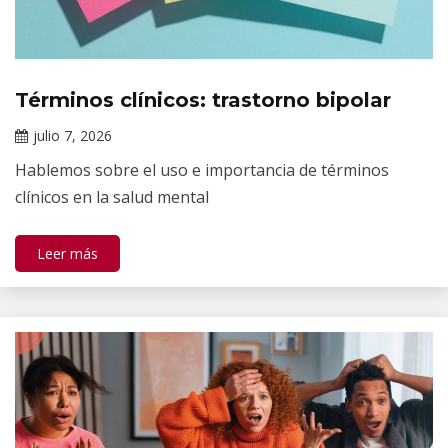
Términos clínicos: trastorno bipolar
Tópicos
de
julio 7, 2026
salud
Claudia
mental
Hablemos sobre el uso e importancia de términos
Gallardo
clínicos en la salud mental
Leer más