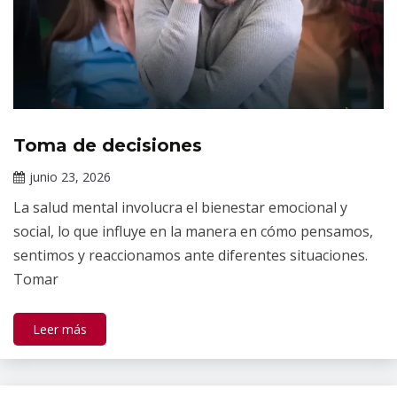
Toma de decisiones
Tópicos
de
junio 23, 2026
salud
Claudia
mental
La salud mental involucra el bienestar emocional y
Gallardo
social, lo que influye en la manera en cómo pensamos,
sentimos y reaccionamos ante diferentes situaciones.
Tomar
Leer más