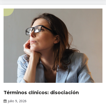
Términos clínicos: disociación
Tópicos
de
julio 9, 2026
salud
Claudia