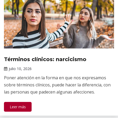
Términos clínicos: narcicismo
Tópicos
de
julio 10, 2026
salud
Claudia
mental
Poner atención en la forma en que nos expresamos
Gallardo
sobre términos clínicos, puede hacer la diferencia, con
las personas que padecen algunas afecciones.
Leer más