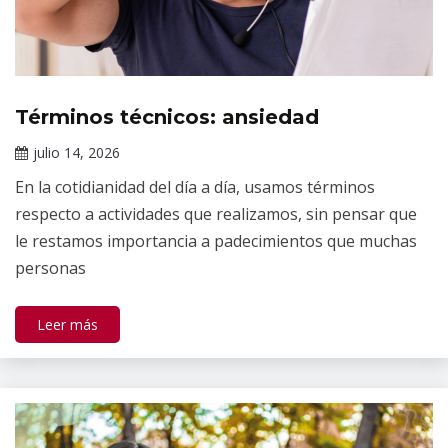
Términos técnicos: ansiedad
Tópicos
de
julio 14, 2026
salud
Claudia
mental
En la cotidianidad del día a día, usamos términos
Gallardo
respecto a actividades que realizamos, sin pensar que
le restamos importancia a padecimientos que muchas
personas
Leer más