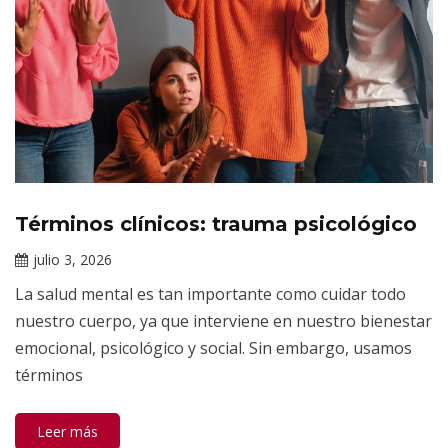
Términos clínicos: trauma psicológico
Tópicos
de
julio 3, 2026
salud
Claudia
mental
La salud mental es tan importante como cuidar todo
Gallardo
nuestro cuerpo, ya que interviene en nuestro bienestar
emocional, psicológico y social. Sin embargo, usamos
términos
Leer más