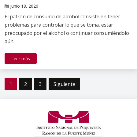
de
junio 18, 2026
salud
Claudia
mental
El patrón de consumo de alcohol consiste en tener
Gallardo
problemas para controlar lo que se toma, estar
preocupado por el alcohol o continuar consumiéndolo
aún
Leer más
Paginación
1
2
3
Siguiente
de
entradas