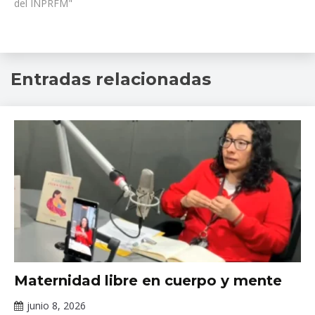
del INPRFM"
Apoyo
Entradas relacionadas
a
migrantes
,
asesoría
a
migrantes
,
asesoría
legal
,
INPRFM
,
Juan
Ramon
de
la
Fuente
,
mexicanos
,
Noticias
Maternidad libre en cuerpo y mente
organizaciones
,
Salud
junio 8, 2026
Mental