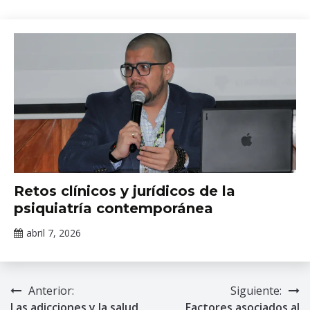
Claudia
Gallardo
Noticias
Retos clínicos y jurídicos de la
psiquiatría contemporánea
abril 7, 2026
Claudia
Gallardo
Anterior:
Siguiente:
Navegación
Las adicciones y la salud
Factores asociados al