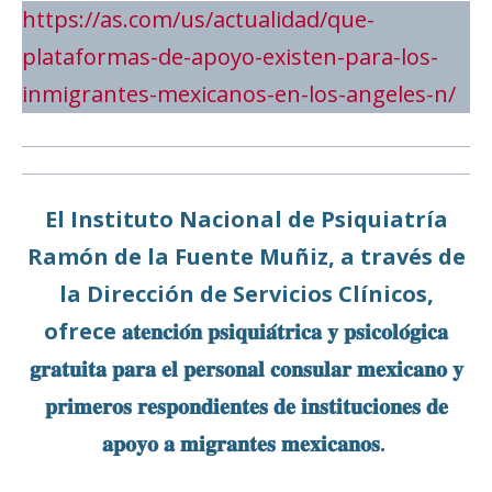
https://as.com/us/actualidad/que-
plataformas-de-apoyo-existen-para-los-
inmigrantes-mexicanos-en-los-angeles-n/
El Instituto Nacional de Psiquiatría
Ramón de la Fuente Muñiz, a través de
la Dirección de Servicios Clínicos,
ofrece 𝐚𝐭𝐞𝐧𝐜𝐢𝐨́𝐧 𝐩𝐬𝐢𝐪𝐮𝐢𝐚́𝐭𝐫𝐢𝐜𝐚 𝐲 𝐩𝐬𝐢𝐜𝐨𝐥𝐨́𝐠𝐢𝐜𝐚
𝐠𝐫𝐚𝐭𝐮𝐢𝐭𝐚 𝐩𝐚𝐫𝐚 𝐞𝐥 𝐩𝐞𝐫𝐬𝐨𝐧𝐚𝐥 𝐜𝐨𝐧𝐬𝐮𝐥𝐚𝐫 𝐦𝐞𝐱𝐢𝐜𝐚𝐧𝐨 𝐲
𝐩𝐫𝐢𝐦𝐞𝐫𝐨𝐬 𝐫𝐞𝐬𝐩𝐨𝐧𝐝𝐢𝐞𝐧𝐭𝐞𝐬 𝐝𝐞 𝐢𝐧𝐬𝐭𝐢𝐭𝐮𝐜𝐢𝐨𝐧𝐞𝐬 𝐝𝐞
𝐚𝐩𝐨𝐲𝐨 𝐚 𝐦𝐢𝐠𝐫𝐚𝐧𝐭𝐞𝐬 𝐦𝐞𝐱𝐢𝐜𝐚𝐧𝐨𝐬.