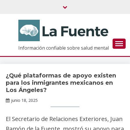
Saltar
al
contenido
Información confiable sobre salud mental
¿Qué plataformas de apoyo existen
Noticias
para los inmigrantes mexicanos en
Los Ángeles?
junio 18, 2025
Claudia
Gallardo
El Secretario de Relaciones Exteriores, Juan
Ramón de la Fuente, mostró su apoyo para