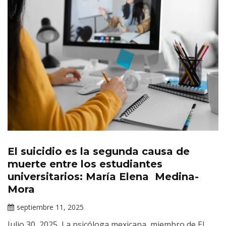
El suicidio es la segunda causa de
Noticias
muerte entre los estudiantes
universitarios: María Elena Medina-
Mora
septiembre 11, 2025
Claudia
Julio 30, 2025 La psicóloga mexicana, miembro de El