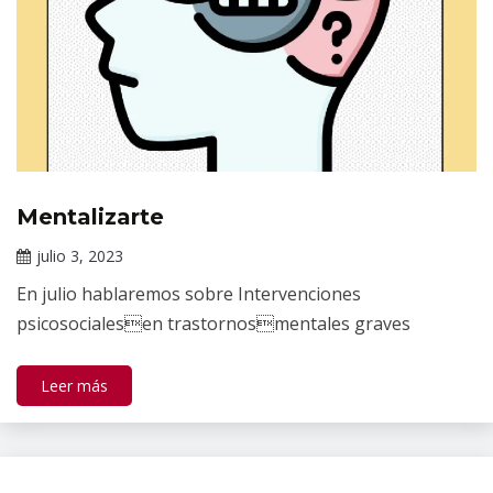
Mentalizarte
Información
de interés
julio 3, 2023
Claudia
En julio hablaremos sobre Intervenciones
Gallardo
psicosocialesen trastornosmentales graves
Leer más