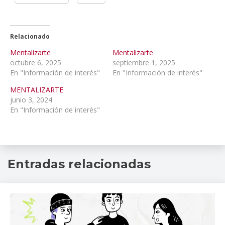
Relacionado
Mentalizarte
Mentalizarte
octubre 6, 2025
septiembre 1, 2025
En "Información de interés"
En "Información de interés"
MENTALIZARTE
junio 3, 2024
En "Información de interés"
hablemos
Entradas relacionadas
de
salud
mental
,
INPRFM
,
mentalizarte
,
psicooncología
,
Salud