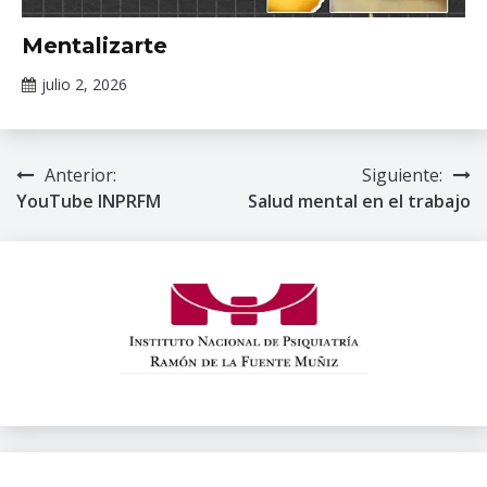
Información
Mentalizarte
de interés
julio 2, 2026
Claudia
Gallardo
Anterior:
Siguiente:
Navegación
YouTube INPRFM
Salud mental en el trabajo
de
entradas