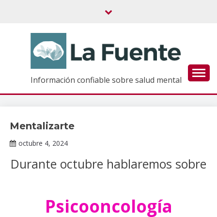
Saltar
al
contenido
Información confiable sobre salud mental
Mentalizarte
Información
de interés
octubre 4, 2024
Claudia
Durante octubre hablaremos sobre
Gallardo
Psicooncología