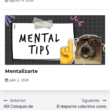
agosto 4, 2026
Claudia
Gallardo
Información
Mentalizarte
de interés
julio 2, 2026
Claudia
Gallardo
Anterior:
Siguiente:
Navegación
XIX Coloquio de
El deporte colectivo como