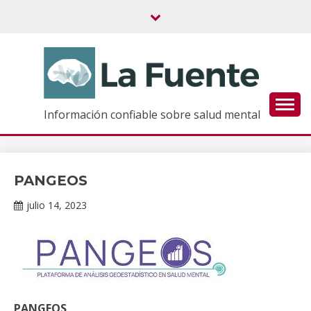
Saltar
al
contenido
Información confiable sobre salud mental
PANGEOS
Información
de interés
julio 14, 2023
Darío
Ramírez
PANGEOS