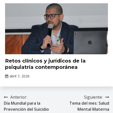
Mental
,
soledad
,
trastornos
mentales
Noticias
Retos clínicos y jurídicos de la
psiquiatría contemporánea
abril 7, 2026
Claudia
Gallardo
Anterior:
Siguiente:
Navegación
Día Mundial para la
Tema del mes: Salud
de
Prevención del Suicidio
Mental Materna