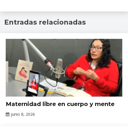
adolescentes
,
Entradas relacionadas
alumnos
,
Colegio
Nacional
,
Dra
Maria
Elena
Medina
Mora
,
Dra
MedinaMora
,
infancia
,
INPRFM
,
juventud
en
Noticias
Maternidad libre en cuerpo y mente
crisis
,
Prevencion
,
junio 8, 2026
psicología
,
Claudia
Salud
Gallardo