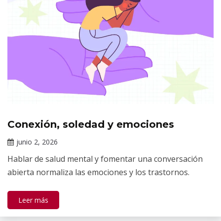
Conexión, soledad y emociones
Tópicos
de
junio 2, 2026
salud
Claudia
mental
Hablar de salud mental y fomentar una conversación
Gallardo
abierta normaliza las emociones y los trastornos.
Leer más