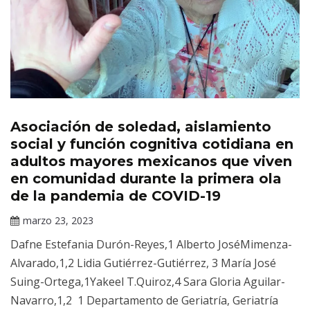
Asociación de soledad, aislamiento
Revista
Salud
social y función cognitiva cotidiana en
Mental
adultos mayores mexicanos que viven
en comunidad durante la primera ola
de la pandemia de COVID-19
marzo 23, 2023
Claudia
Dafne Estefania Durón-Reyes,1 Alberto JoséMimenza-
Gallardo
Alvarado,1,2 Lidia Gutiérrez-Gutiérrez, 3 María José
Suing-Ortega,1Yakeel T.Quiroz,4 Sara Gloria Aguilar-
Navarro,1,2 1 Departamento de Geriatría, Geriatría