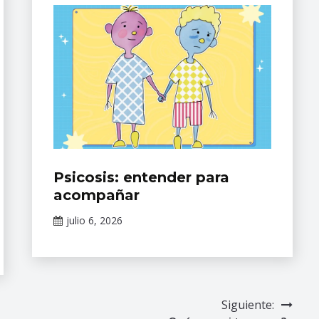
Eventos
⁠Psicosis: entender para
Académicos
acompañar
del INPRFM
julio 6, 2026
Claudia
Gallardo
Siguiente: