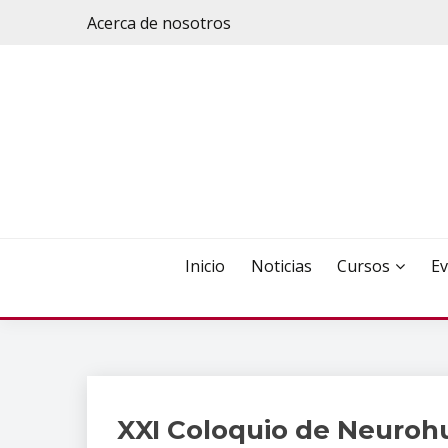
Saltar
Acerca de nosotros
al
contenido
Inicio
Noticias
Cursos
Ev
XXI Coloquio de Neuro
Eventos
Académicos