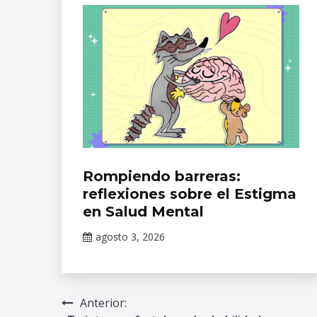
Ramón
de
la
Fuente
,
Salud
Mental
Eventos
Rompiendo barreras:
Académicos
reflexiones sobre el Estigma
del INPRFM
en Salud Mental
agosto 3, 2026
Claudia
Gallardo
Anterior:
Navegación