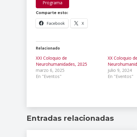
Programa
Comparte esto:
Facebook
X
Relacionado
XXI Coloquio de
XX Coloquio d
Neurohumanidades, 2025
Neurohumanid
marzo 6, 2025
julio 9, 2024
En "Eventos"
En "Eventos"
coloquio
,
Gloria
Entradas relacionadas
Contreras
,
INPRFM
,
neurohumanidades
,