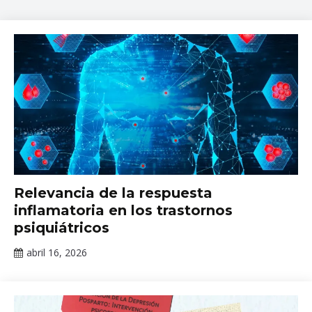
habilidades
parentales
,
INPRFM
,
padres
,
parentales
,
Programa
de
crianza
,
Salud
Mental
Cursos
Relevancia de la respuesta
inflamatoria en los trastornos
psiquiátricos
abril 16, 2026
Claudia
Gallardo