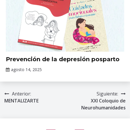
Cursos
Prevención de la depresión posparto
agosto 14, 2025
Claudia
Gallardo
Anterior:
Siguiente:
Navegación
MENTALIZARTE
XXI Coloquio de
de
Neurohumanidades
entradas