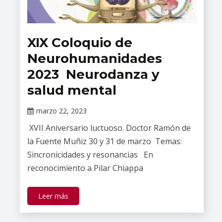
XIX Coloquio de
Eventos
Académicos
Neurohumanidades
del INPRFM
2023 Neurodanza y
salud mental
marzo 22, 2023
Claudia
XVII Aniversario luctuoso. Doctor Ramón de
Gallardo
la Fuente Muñiz 30 y 31 de marzo Temas:
Sincronicidades y resonancias En
reconocimiento a Pilar Chiappa
Leer más