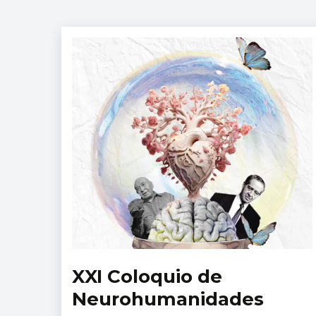
XXI Coloquio de
Eventos
Académicos
Neurohumanidades
del INPRFM