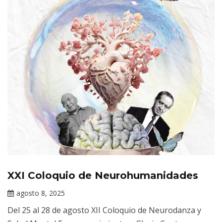
XXI Coloquio de Neurohumanidades
Eventos
Académicos
agosto 8, 2025
del INPRFM
Claudia
Del 25 al 28 de agosto XII Coloquio de Neurodanza y
Gallardo