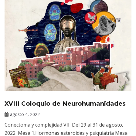
XVIII Coloquio de Neurohumanidades
Eventos
Académicos
agosto 4, 2022
del INPRFM
Claudia
Conectoma y complejidad VII Del 29 al 31 de agosto,
Gallardo
2022 Mesa 1.Hormonas esteroides y psiquiatría Mesa