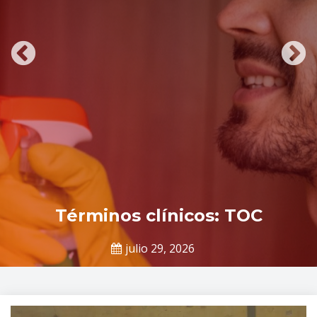
Tópicos
Términos clínicos: TOC
de
salud
julio 29, 2026
mental
Claudia
Gallardo