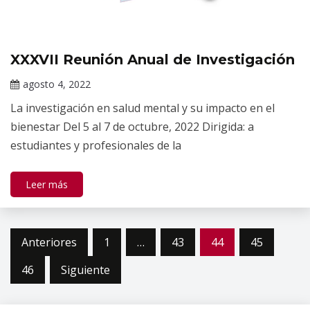
XXXVII Reunión Anual de Investigación
Eventos
Académicos
agosto 4, 2022
del INPRFM
Claudia
La investigación en salud mental y su impacto en el
Gallardo
bienestar Del 5 al 7 de octubre, 2022 Dirigida: a
estudiantes y profesionales de la
Leer más
Paginación
Anteriores
1
…
43
44
45
de
46
Siguiente
entradas