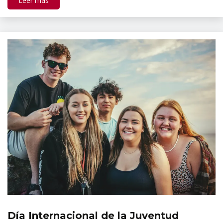
Leer más
Día Internacional de la Juventud
Efemérides