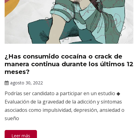
¿Has consumido cocaína o crack de
Información
de interés
manera continua durante los últimos 12
meses?
agosto 30, 2022
Claudia
Podrías ser candidato a participar en un estudio ◆
Gallardo
Evaluación de la gravedad de la adicción y síntomas
asociados como impulsividad, depresión, ansiedad o
sueño
Leer más