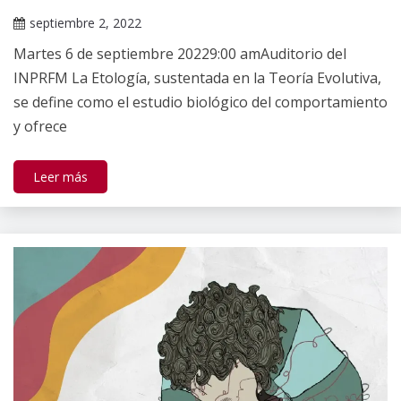
septiembre 2, 2022
Darío
Martes 6 de septiembre 20229:00 amAuditorio del
Ramírez
INPRFM La Etología, sustentada en la Teoría Evolutiva,
se define como el estudio biológico del comportamiento
y ofrece
Leer más