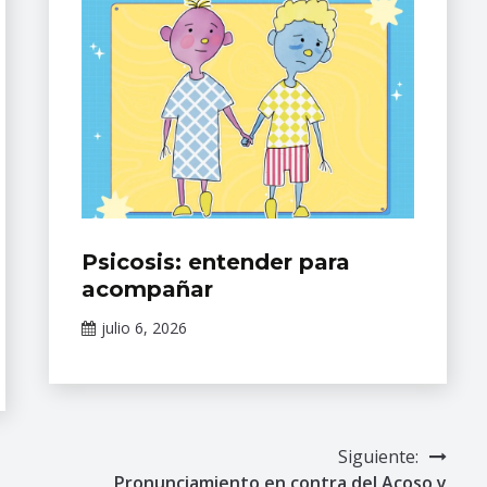
Eventos
⁠Psicosis: entender para
Académicos
acompañar
del INPRFM
julio 6, 2026
Claudia
Gallardo
Siguiente:
Pronunciamiento en contra del Acoso y