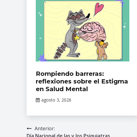
ciencias
,
danza
,
Dramaterapia
en
consultorios
y
reclusorios
,
INPRFM
,
La
danza
y
Eventos
Rompiendo barreras:
lo
Académicos
reflexiones sobre el Estigma
sagrado
,
del INPRFM
en Salud Mental
neurodanza
,
neurohumanidades
,
agosto 3, 2026
Salud
Claudia
Mental
,
Gallardo
Sincronicidades
y
Anterior:
Navegación
resonancias
Día Nacional de las y los Psiquiatras