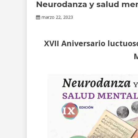
Neurodanza y salud me
del INPRFM
marzo 22, 2023
Claudia
Gallardo
XVII Aniversario luctuo