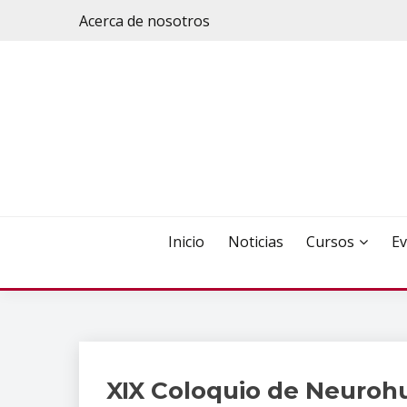
Saltar
Acerca de nosotros
al
contenido
Inicio
Noticias
Cursos
Ev
XIX Coloquio de Neuro
Eventos
Académicos