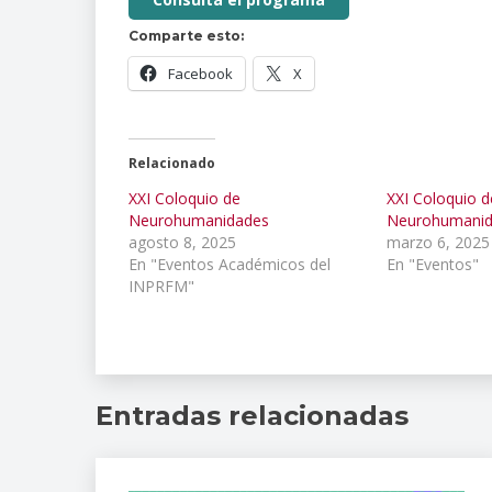
Comparte esto:
Facebook
X
Relacionado
XXI Coloquio de
XXI Coloquio d
Neurohumanidades
Neurohumanid
agosto 8, 2025
marzo 6, 2025
En "Eventos Académicos del
En "Eventos"
INPRFM"
artes
,
Ciclicidad
Entradas relacionadas
lunar
femenina
,
ciclo
lunar
,