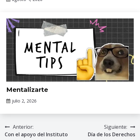
Claudia
Gallardo
Información
Mentalizarte
de interés
julio 2, 2026
Claudia
Gallardo
Anterior:
Siguiente:
Navegación
Con el apoyo del Instituto
Día de los Derechos
de