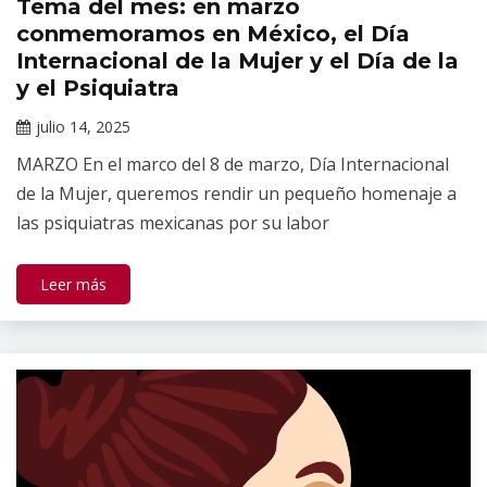
Tema del mes: en marzo
Tópicos
de
conmemoramos en México, el Día
salud
Internacional de la Mujer y el Día de la
mental
y el Psiquiatra
julio 14, 2025
Claudia
MARZO En el marco del 8 de marzo, Día Internacional
Gallardo
de la Mujer, queremos rendir un pequeño homenaje a
las psiquiatras mexicanas por su labor
Leer más