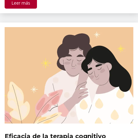
Leer más
Eficacia de la terapia cognitivo
Revista