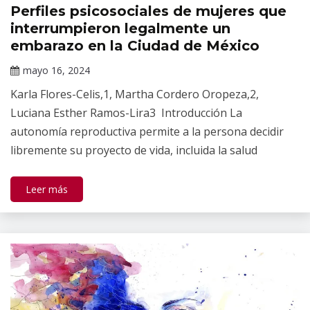
Perfiles psicosociales de mujeres que
Revista
Salud
interrumpieron legalmente un
Mental
embarazo en la Ciudad de México
mayo 16, 2024
Claudia
Karla Flores-Celis,1, Martha Cordero Oropeza,2,
Gallardo
Luciana Esther Ramos-Lira3 Introducción La
autonomía reproductiva permite a la persona decidir
libremente su proyecto de vida, incluida la salud
Leer más