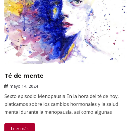
Té de mente
Podcasts
Té de
mayo 14, 2024
Mente:
Claudia
Temporada
Sexto episodio Menopausia En la hora del té de hoy,
Gallardo
2
platicamos sobre los cambios hormonales y la salud
mental durante la menopausia, así como algunas
Leer más