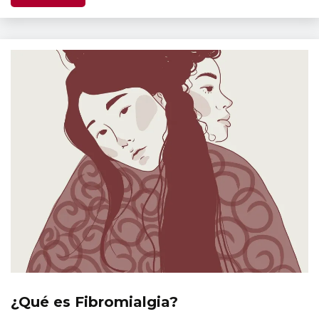
¿Qué es Fibromialgia?
Información
de interés