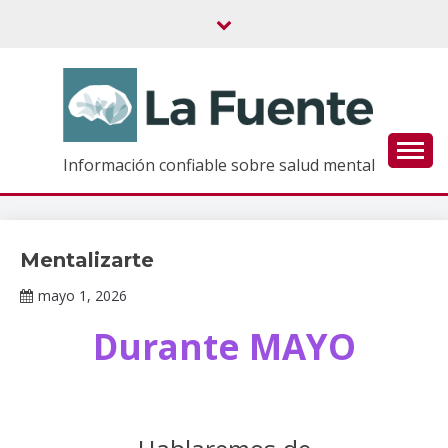
Saltar
al
contenido
Información confiable sobre salud mental
Mentalizarte
Información
de interés
mayo 1, 2026
Claudia
Durante MAYO
Gallardo