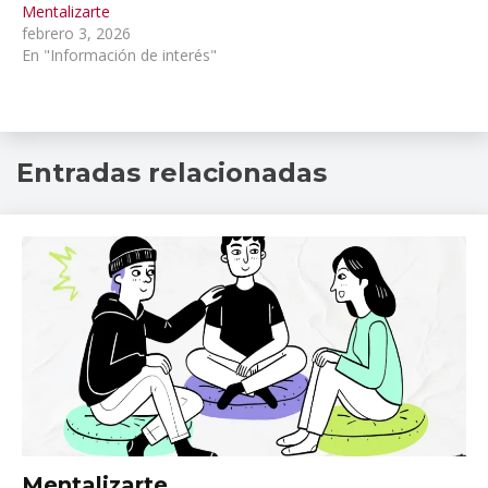
Mentalizarte
febrero 3, 2026
En "Información de interés"
dudas
,
Entradas relacionadas
hablemos
de
salud
mental
,
INPRFM
,
psiquiatría
,
Salud
Mental
Información
Mentalizarte