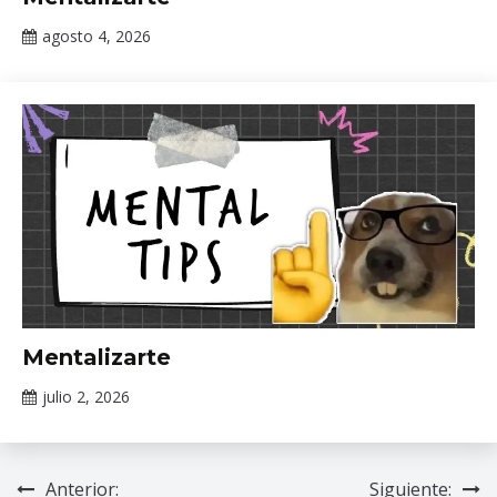
de interés
agosto 4, 2026
Claudia
Gallardo
Información
Mentalizarte
de interés
julio 2, 2026
Claudia
Gallardo
Anterior:
Siguiente:
Navegación