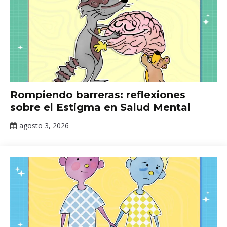
INPRFM
,
lactancia
,
Salud
Mental
Eventos
Rompiendo barreras: reflexiones
Académicos
sobre el Estigma en Salud Mental
del INPRFM
agosto 3, 2026
Claudia
Gallardo