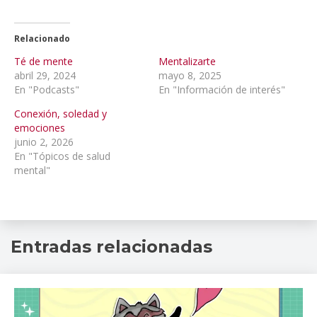
Relacionado
Té de mente
Mentalizarte
abril 29, 2024
mayo 8, 2025
En "Podcasts"
En "Información de interés"
Conexión, soledad y
emociones
junio 2, 2026
En "Tópicos de salud
mental"
adolescentes
,
Entradas relacionadas
emociones
,
hablemos
de
salud
mental
,