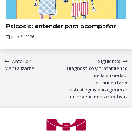
Eventos
⁠Psicosis: entender para acompañar
Académicos
del INPRFM
julio 6, 2026
Claudia
Gallardo
Anterior:
Siguiente:
Navegación
Mentalizarte
Diagnóstico y tratamiento
de
de la ansiedad:
herramientas y
entradas
estrategias para generar
intervenciones efectivas