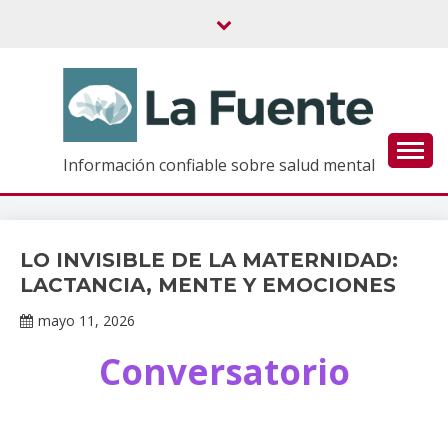
Saltar
al
contenido
Información confiable sobre salud mental
LO INVISIBLE DE LA MATERNIDAD:
Eventos
Académicos
LACTANCIA, MENTE Y EMOCIONES
del INPRFM
mayo 11, 2026
Claudia
Conversatorio
Gallardo