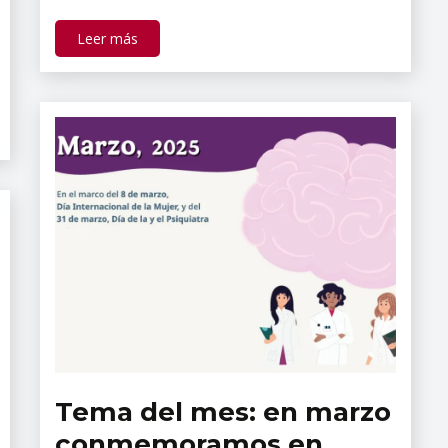
Leer más
Tema del mes: en marzo
Tópicos
de
conmemoramos en