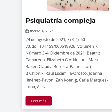
Psiquiatría compleja
Publicaciones
marzo 4, 2026
Claudia
24 de agosto de 2021; 7 (3-4): 60–
Gallardo
70. doi: 10.1159/000518926 Volumen 7,
Número 3-4 Diciembre de 2021 Beatriz
Camarena, Elizabeth G Atkinson , Mark
Baker, Claudia Becerra-Palars, Lori
B Chibnik, Raúl Escamilla-Orozco, Joanna
Jiménez-Pavón, Zan Koenig, Carla Márquez-
Luna, Alicia
Leer más