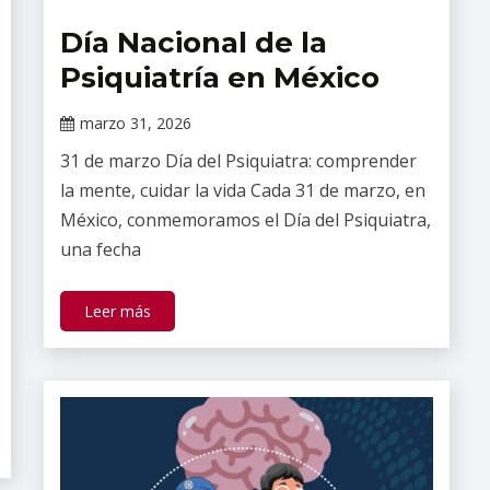
Día Nacional de la
Efemérides
de Salud
Psiquiatría en México
Mental
marzo 31, 2026
Claudia
31 de marzo Día del Psiquiatra: comprender
Gallardo
la mente, cuidar la vida Cada 31 de marzo, en
México, conmemoramos el Día del Psiquiatra,
una fecha
Leer más