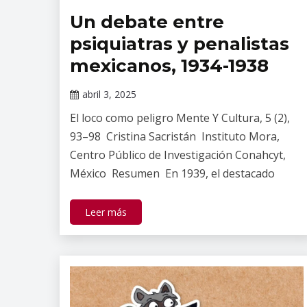
Un debate entre
Publicaciones
psiquiatras y penalistas
mexicanos, 1934-1938
abril 3, 2025
Claudia
El loco como peligro Mente Y Cultura, 5 (2),
Gallardo
93–98 Cristina Sacristán Instituto Mora,
Centro Público de Investigación Conahcyt,
México Resumen En 1939, el destacado
Leer más