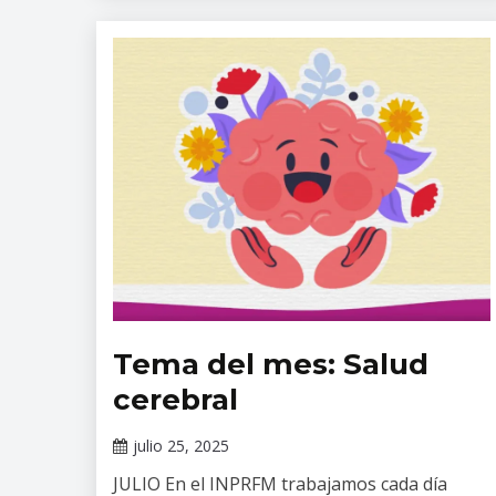
Tema del mes: Salud
Tópicos
de
cerebral
salud
mental
julio 25, 2025
Claudia
JULIO En el INPRFM trabajamos cada día
Gallardo