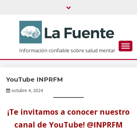
Saltar
al
contenido
Información confiable sobre salud mental
YouTube INPRFM
Información
de interés
octubre 4, 2024
Claudia
Gallardo
¡Te invitamos a conocer nuestro
canal de YouTube! @INPRFM