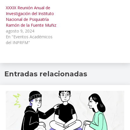
XXXIX Reunión Anual de
Investigación del Instituto
Nacional de Psiquiatría
Ramón de la Fuente Muñiz
agosto 9, 2024
En "Eventos Académicos
del INPRFM"
coloquios
,
Entradas relacionadas
Difusion
de
actividades
academicas
,
Dr
Ramon
de
la
Fuente
,
INPRFM
,