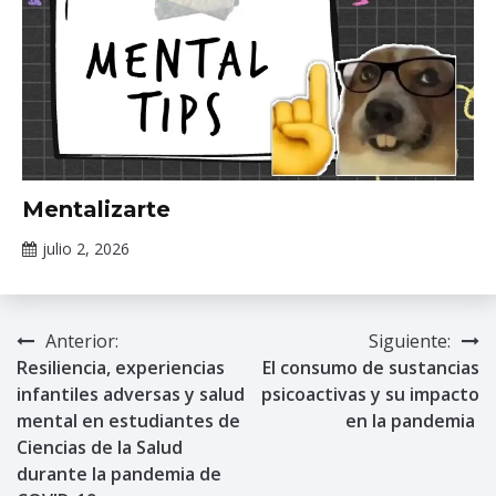
Información
Mentalizarte
de interés
julio 2, 2026
Claudia
Gallardo
Anterior:
Siguiente:
Navegación
Resiliencia, experiencias
El consumo de sustancias
de
infantiles adversas y salud
psicoactivas y su impacto
mental en estudiantes de
en la pandemia
entradas
Ciencias de la Salud
durante la pandemia de