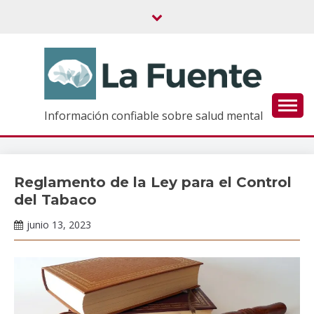
Saltar
al
contenido
Información confiable sobre salud mental
Reglamento de la Ley para el Control
Información
de interés
del Tabaco
junio 13, 2023
Darío
Ramírez