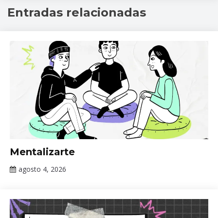
Entradas relacionadas
Ley
para
el
Control
del
Tabaco
,
Tabaco
Información
Mentalizarte
de interés
agosto 4, 2026
Claudia
Gallardo