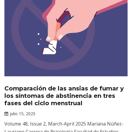
Comparación de las ansias de fumar y
Revista
Salud
los síntomas de abstinencia en tres
Mental
fases del ciclo menstrual
julio 15, 2025
Claudia
Volume 48, Issue 2, March-April 2025 Mariana Núñez-
Gallardo
Lauriano Carrera de Psicología Facultad de Estudios