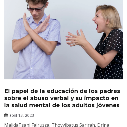
El papel de la educación de los padres
Revista
Salud
sobre el abuso verbal y su impacto en
Mental
la salud mental de los adultos jóvenes
abril 13, 2023
Darío
MalidaTsani Fairuzza, Thoyyibatus Sarirah, Drina
Ramírez