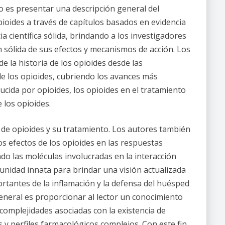
bro es presentar una descripción general del
ioides a través de capítulos basados en evidencia
a científica sólida, brindando a los investigadores
 sólida de sus efectos y mecanismos de acción. Los
 la historia de los opioides desde las
l de los opioides, cubriendo los avances más
ucida por opioides, los opioides en el tratamiento
 los opioides.
 de opioides y su tratamiento. Los autores también
los efectos de los opioides en las respuestas
ndo las moléculas involucradas en la interacción
munidad innata para brindar una visión actualizada
antes de la inflamación y la defensa del huésped
eneral es proporcionar al lector un conocimiento
omplejidades asociadas con la existencia de
y perfiles farmacológicos complejos. Con este fin,