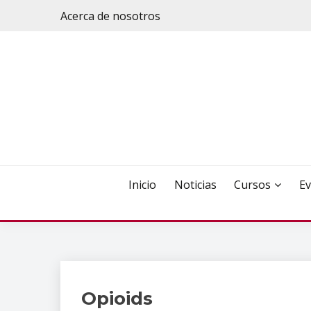
Saltar
Acerca de nosotros
al
contenido
Inicio
Noticias
Cursos
Ev
Opioids
Publicaciones