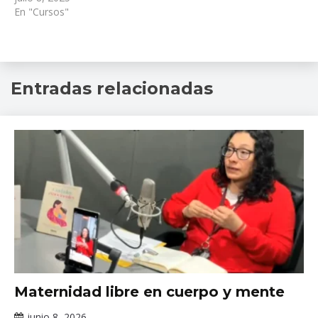
En "Cursos"
Congreso
Entradas relacionadas
internacional
,
Dra
Asunción
Lara
,
INPRFM
,
perinatal
,
reconocimiento
,
Salud
Mental
Noticias
Maternidad libre en cuerpo y mente
junio 8, 2026