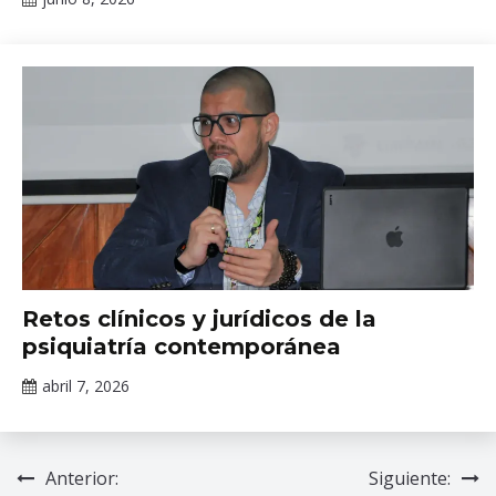
Claudia
Gallardo
Noticias
Retos clínicos y jurídicos de la
psiquiatría contemporánea
abril 7, 2026
Claudia
Gallardo
Anterior:
Siguiente:
Navegación