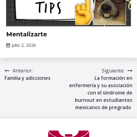
Información
Mentalizarte
de interés
julio 2, 2026
Claudia
Gallardo
Anterior:
Siguiente:
Navegación
Familia y adicciones
La formación en
de
enfermería y su asociación
con el síndrome de
entradas
burnout en estudiantes
mexicanos de pregrado