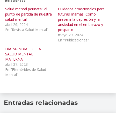
Relacionado
Salud mental perinatal: el
Cuidados emocionales para
punto de partida de nuestra
futuras mamás. Cómo
salud mental
prevenir la depresión y la
abril 26, 2024
ansiedad en el embarazo y
En "Revista Salud Mental"
posparto
mayo 29, 2024
En "Publicaciones"
DÍA MUNDIAL DE LA
SALUD MENTAL
MATERNA
abril 27, 2023
En "Efemérides de Salud
Mental"
apoyo
,
Entradas relacionadas
ayuda
,
embarazo
,
emociones
,