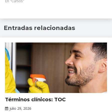
En "Cursos"
2026
,
Entradas relacionadas
familia
,
INPRFM
,
mundial
,
Salud
Mental
Tópicos
Términos clínicos: TOC
de
salud
julio 29, 2026