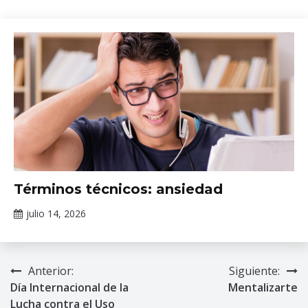
Claudia
mental
Gallardo
Tópicos
Términos técnicos: ansiedad
de
salud
julio 14, 2026
Claudia
mental
Gallardo
Anterior:
Siguiente:
Navegación
Día Internacional de la
Mentalizarte
de
Lucha contra el Uso