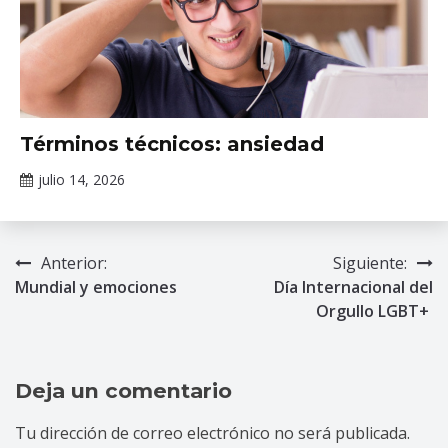
Tópicos
Términos técnicos: ansiedad
de
salud
julio 14, 2026
Claudia
mental
Gallardo
Anterior:
Siguiente:
Navegación
Mundial y emociones
Día Internacional del
de
Orgullo LGBT+
entradas
Deja un comentario
Tu dirección de correo electrónico no será publicada.