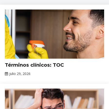
decisiones
,
INPRFM
,
Salud
Mental
Tópicos
Términos clínicos: TOC
de
salud
julio 29, 2026
Claudia
mental
Gallardo