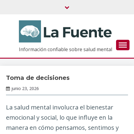
Saltar
al
contenido
Información confiable sobre salud mental
Toma de decisiones
Tópicos
de
junio 23, 2026
salud
Claudia
mental
Gallardo
La salud mental involucra el bienestar
emocional y social, lo que influye en la
manera en cómo pensamos, sentimos y