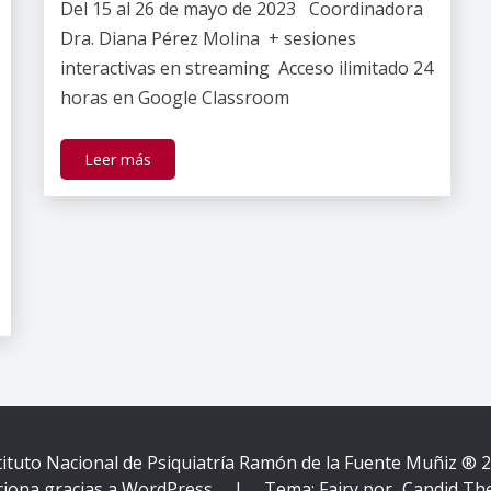
Del 15 al 26 de mayo de 2023 Coordinadora
Gallardo
Dra. Diana Pérez Molina + sesiones
interactivas en streaming Acceso ilimitado 24
horas en Google Classroom
Leer más
tituto Nacional de Psiquiatría Ramón de la Fuente Muñiz ® 
ciona gracias a WordPress
|
Tema: Fairy por
Candid Th