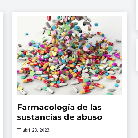
Farmacología de las
Cursos
Cursos
sustancias de abuso
en
línea
abril 28, 2023
Claudia