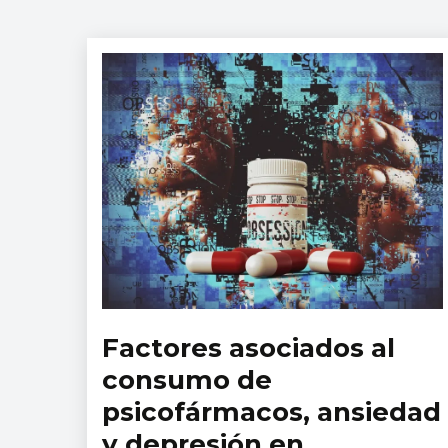
Factores asociados al
Revista
Salud
consumo de
Mental
psicofármacos, ansiedad
y depresión en