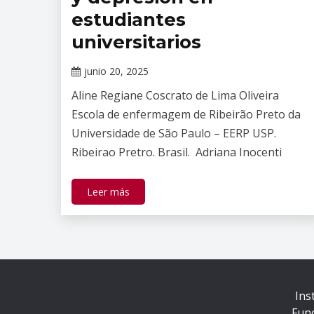
estudiantes
universitarios
junio 20, 2025
Claudia
Aline Regiane Coscrato de Lima Oliveira
Gallardo
Escola de enfermagem de Ribeirão Preto da
Universidade de São Paulo – EERP USP.
Ribeirao Pretro. Brasil. Adriana Inocenti
Leer más
Ins
Fun