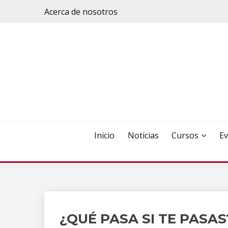
Saltar
Acerca de nosotros
al
contenido
Inicio
Noticias
Cursos
Ev
¿QUÉ PASA SI TE PASAS
Información
de interés