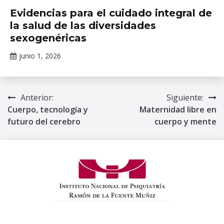
Cursos
Evidencias para el cuidado integral de
en
la salud de las diversidades
línea
sexogenéricas
junio 1, 2026
Claudia
Gallardo
Anterior:
Siguiente:
Navegación
Cuerpo, tecnología y
Maternidad libre en
de
futuro del cerebro
cuerpo y mente
entradas