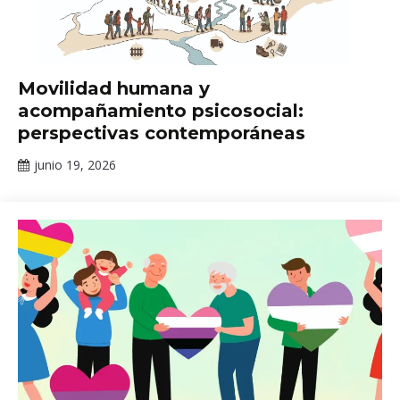
Cursos
Movilidad humana y
en
acompañamiento psicosocial:
línea
perspectivas contemporáneas
junio 19, 2026
Claudia
Gallardo