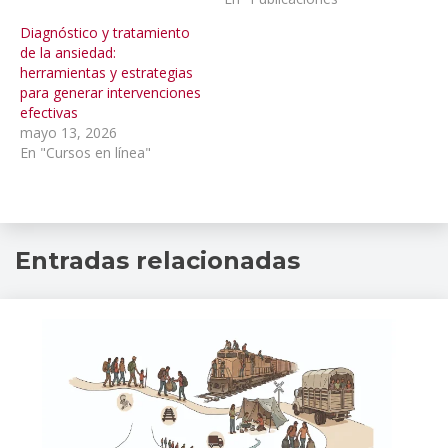
Diagnóstico y tratamiento
de la ansiedad:
herramientas y estrategias
para generar intervenciones
efectivas
mayo 13, 2026
En "Cursos en línea"
curso
Entradas relacionadas
en
linea
,
educacion
continua
,
INPRFM
,
intevenciones
,
patologia
DUAL
,
Salud
Mental