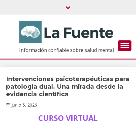
Saltar
al
contenido
Información confiable sobre salud mental
Intervenciones psicoterapéuticas para
Cursos
en
patología dual. Una mirada desde la
línea
evidencia científica
junio 5, 2026
Claudia
CURSO VIRTUAL
Gallardo