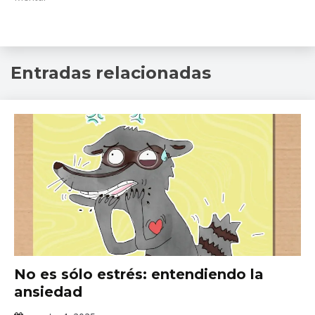
2026
,
Entradas relacionadas
INPRFM
,
Salud
Mental
Eventos
No es sólo estrés: entendiendo la
Académicos
ansiedad
del INPRFM