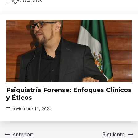
Todo
agosto 4, 2025
Claudia
Gallardo
Todo
Psiquiatría Forense: Enfoques Clínicos
y Éticos
noviembre 11, 2024
Claudia
Gallardo
Anterior:
Siguiente:
Navegación