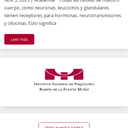
Gallardo
cuerpo, como neuronas, leucocitos y glandulares
tienen receptores para hormonas, neurotransmisores
y citocinas. Esto significa
Leer más
Visita nuestra página