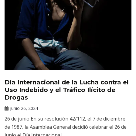
Día Internacional de la Lucha contra el
Efemérides
de Salud
Uso Indebido y el Tráfico Ilícito de
Mental
Drogas
junio 26, 2024
Claudia
26 de junio En su resolución 42/112, el 7 de diciembre
Gallardo
de 1987, la Asamblea General decidió celebrar el 26 de
junio el Día Internacional