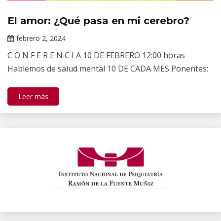
El amor: ¿Qué pasa en mi cerebro?
Eventos
Académicos
febrero 2, 2024
del INPRFM
Darío
C O N F E R E N C I A 10 DE FEBRERO 12:00 horas
Ramírez
Hablemos de salud mental 10 DE CADA MES Ponentes:
Leer más