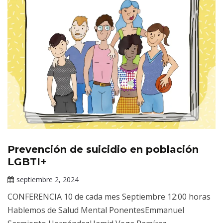
Prevención de suicidio en población
Eventos
Académicos
LGBTI+
del INPRFM
septiembre 2, 2024
Claudia
CONFERENCIA 10 de cada mes Septiembre 12:00 horas
Gallardo
Hablemos de Salud Mental PonentesEmmanuel