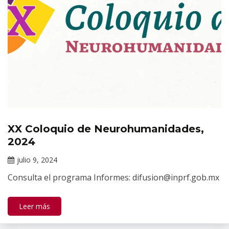
XX Coloquio de Neurohumanidades,
Eventos
2024
Eventos
Académicos
julio 9, 2024
del INPRFM
Darío
Consulta el programa Informes: difusion@inprf.gob.mx
Ramírez
Leer más