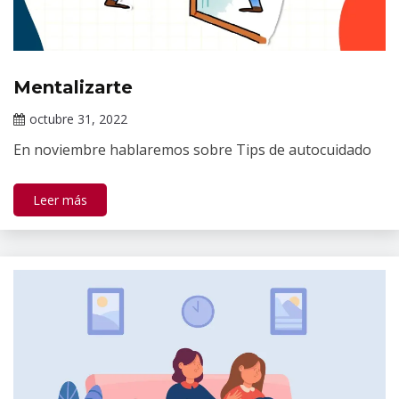
Mentalizarte
Información
de interés
octubre 31, 2022
Claudia
En noviembre hablaremos sobre Tips de autocuidado
Gallardo
Leer más