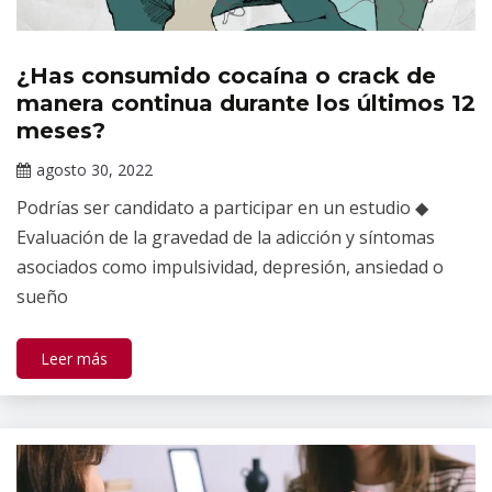
¿Has consumido cocaína o crack de
Información
de interés
manera continua durante los últimos 12
meses?
agosto 30, 2022
Claudia
Podrías ser candidato a participar en un estudio ◆
Gallardo
Evaluación de la gravedad de la adicción y síntomas
asociados como impulsividad, depresión, ansiedad o
sueño
Leer más