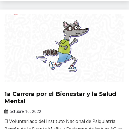
1a Carrera por el Bienestar y la Salud
Eventos
Mental
Información
de interés
octubre 10, 2022
Claudia
El Voluntariado del Instituto Nacional de Psiquiatría
Gallardo