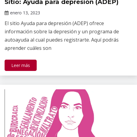
Sitio: Ayuda para depresión (ADEP)
Información
de interés
enero 13, 2023
Claudia
El sitio Ayuda para depresión (ADEP) ofrece
Gallardo
información sobre la depresión y un programa de
autoayuda al cual puedes registrarte. Aquí podrás
aprender cuáles son
Leer más