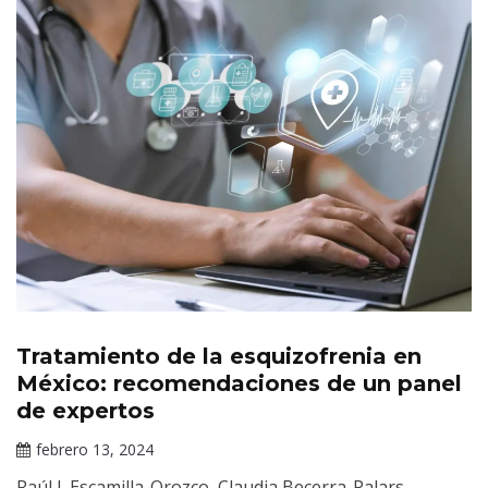
Tratamiento de la esquizofrenia en
Publicaciones
México: recomendaciones de un panel
de expertos
febrero 13, 2024
Darío
Raúl I. Escamilla-Orozco, Claudia Becerra-Palars,