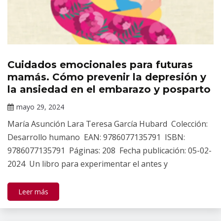
Cuidados emocionales para futuras
Publicaciones
mamás. Cómo prevenir la depresión y
la ansiedad en el embarazo y posparto
mayo 29, 2024
Claudia
María Asunción Lara Teresa García Hubard Colección:
Gallardo
Desarrollo humano EAN: 9786077135791 ISBN:
9786077135791 Páginas: 208 Fecha publicación: 05-02-
2024 Un libro para experimentar el antes y
Leer más