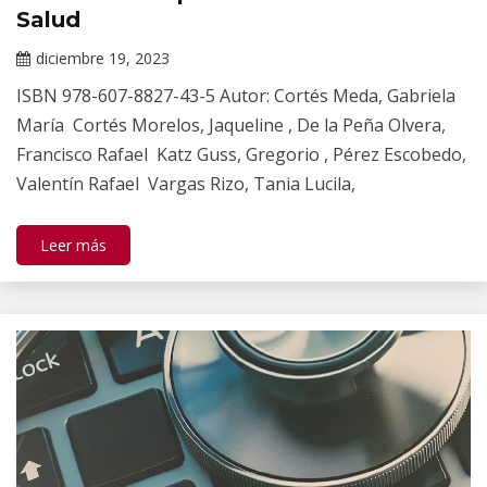
Salud
diciembre 19, 2023
Claudia
ISBN 978-607-8827-43-5 Autor: Cortés Meda, Gabriela
Gallardo
María Cortés Morelos, Jaqueline , De la Peña Olvera,
Francisco Rafael Katz Guss, Gregorio , Pérez Escobedo,
Valentín Rafael Vargas Rizo, Tania Lucila,
Leer más