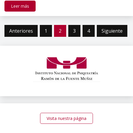
Leer más
Paginación
Anteriores
1
2
3
4
Siguiente
de
entradas
Visita nuestra página