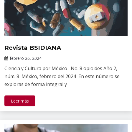
Revista BSIDIANA
Información
de interés
febrero 26, 2024
Publicaciones
Darío
Ciencia y Cultura por México No. 8 opioides Año 2,
Ramírez
núm. 8 México, febrero del 2024 En este número se
exploras de forma integral y
Leer más