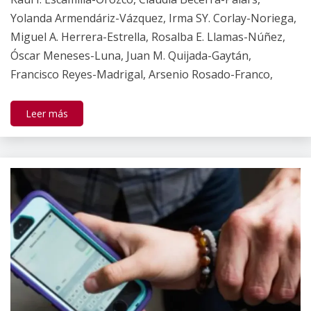
Ramírez
Yolanda Armendáriz-Vázquez, Irma SY. Corlay-Noriega,
Miguel A. Herrera-Estrella, Rosalba E. Llamas-Núñez,
Óscar Meneses-Luna, Juan M. Quijada-Gaytán,
Francisco Reyes-Madrigal, Arsenio Rosado-Franco,
Leer más